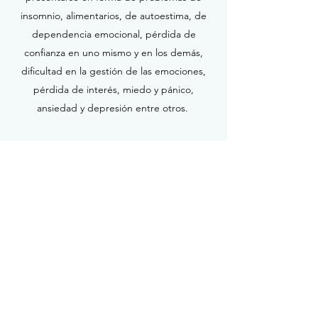
insomnio, alimentarios, de autoestima, de
dependencia emocional, pérdida de
confianza en uno mismo y en los demás,
dificultad en la gestión de las emociones,
pérdida de interés, miedo y pánico,
ansiedad y depresión entre otros.
En todos estos casos interviene de forma
eficaz la psicoterapia.
Calle de los Olmos, 5 - 2º