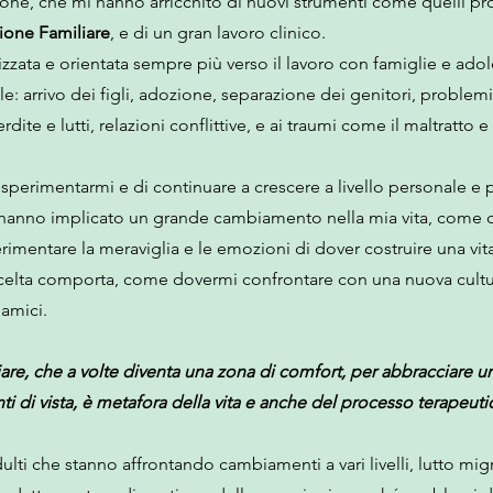
one, che mi hanno arricchito di nuovi strumenti come quelli pro
ione Familiare
, e di un gran lavoro clinico.
zata e orientata sempre più verso il lavoro con famiglie e adole
itale: arrivo dei figli, adozione, separazione dei genitori, prob
ite e lutti, relazioni conflittive, e ai traumi come il maltratto e
i sperimentarmi e di continuare a crescere a livello personale e
hanno implicato un grande cambiamento nella mia vita, come que
erimentare la meraviglia e le emozioni di dover costruire una vit
 scelta comporta, come dovermi confrontare con una nuova cultu
 amici.
liare, che a volte diventa una zona di comfort, per abbracciar
i di vista, è metafora della vita e anche del processo terapeuti
ti che stanno affrontando cambiamenti a vari livelli, lutto migrat