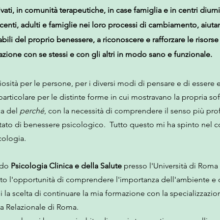
rivati, in comunità terapeutiche, in case famiglia e in centri diur
ti, adulti e famiglie nei loro processi di cambiamento, aiutan
abili del proprio benessere, a riconoscere e rafforzare le risor
elazione con se stessi e con gli altri in modo sano e funzionale.
sità per le persone, per i diversi modi di pensare e di essere e 
rticolare per le distinte forme in cui mostravano la propria sof
ca del
perché
, con la necessità di comprendere il senso più pr
stato di benessere psicologico. Tutto questo mi ha spinto nel 
cologia.
ndo
Psicologia Clinica e della Salute
presso l'Università di Roma
dato l'opportunità di comprendere l'importanza dell'ambiente e d
ui la scelta di continuare la mia formazione con la specializzazio
pia Relazionale di Roma.