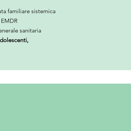
uta familiare sistemica
ia EMDR
nerale sanitaria
adolescenti,