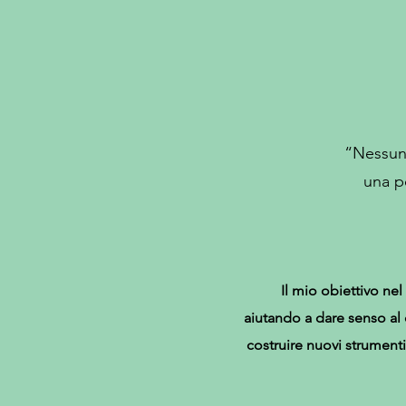
“Nessuno
una p
Il mio obiettivo n
aiutando a dare senso al 
costruire nuovi strument