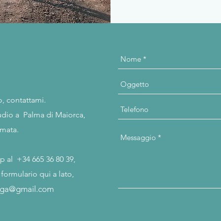
o, contattami.
udio a Palma di Maiorca,
amata.
p al +34 665 36 80 39,
formulario qui a lato,
oga@gmail.com